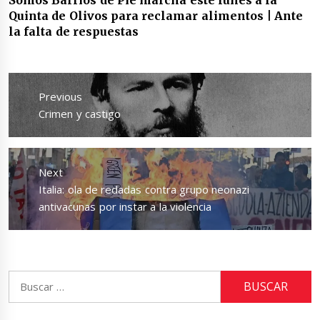
Quinta de Olivos para reclamar alimentos | Ante
la falta de respuestas
Navegación
de
Previous
entradas
Previous
Crimen y castigo
post:
Next
Next
Italia: ola de redadas contra grupo neonazi
post:
antivacunas por instar a la violencia
Buscar: