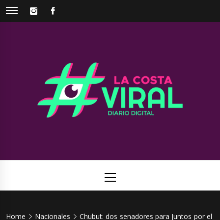
Skip
INSTAGRAM
FACEBOOK
to
content
La Costa
Web de noticias del Partido de La Costa
Viral
Primary
Menu
Home
Nacionales
Chubut: dos senadores para Juntos por el