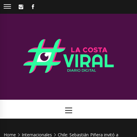
Skip
INSTAGRAM
FACEBOOK
to
content
La Costa
Web de noticias del Partido de La Costa
Viral
Primary
Menu
Home
Internacionales
Chile: Sebastián Piñera invitó a