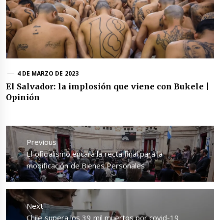
4 DE MARZO DE 2023
El Salvador: la implosión que viene con Bukele |
Opinión
Navegación
de
Previous
entradas
Previous
El oficialismo encara la recta final para la
post:
modificación de Bienes Personales
Next
Next
Chile supera los 39 mil muertos por covid-19