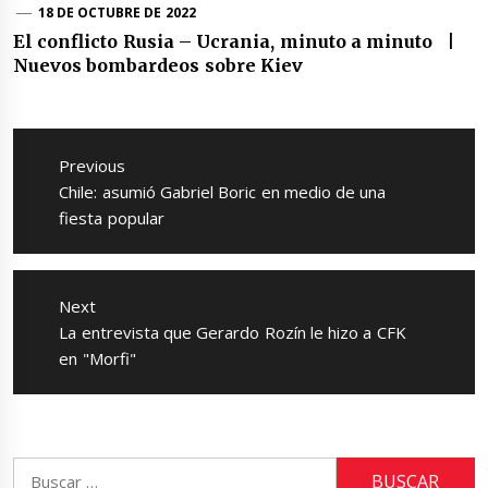
18 DE OCTUBRE DE 2022
El conflicto Rusia – Ucrania, minuto a minuto |
Nuevos bombardeos sobre Kiev
Navegación
de
Previous
entradas
Previous
Chile: asumió Gabriel Boric en medio de una
post:
fiesta popular
Next
Next
La entrevista que Gerardo Rozín le hizo a CFK
post:
en "Morfi"
Buscar: