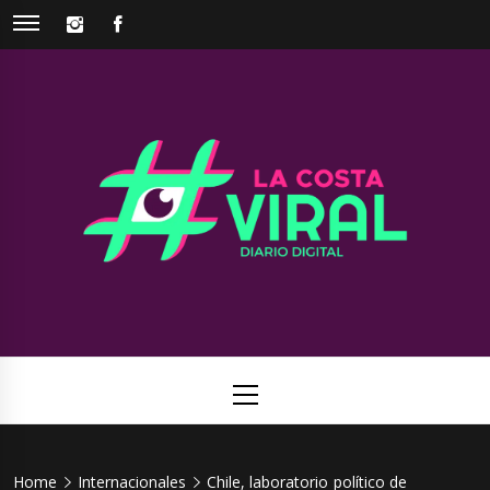
Skip
INSTAGRAM
FACEBOOK
to
content
La Costa
Web de noticias del Partido de La Costa
Viral
Primary
Menu
Home
Internacionales
Chile, laboratorio político de