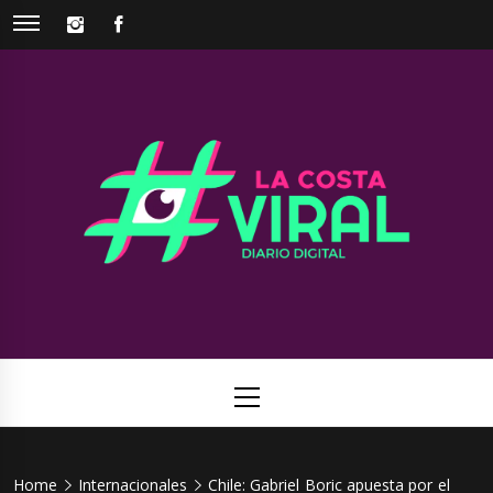
Skip
INSTAGRAM
FACEBOOK
to
content
La Costa
Web de noticias del Partido de La Costa
Viral
Primary
Menu
Home
Internacionales
Chile: Gabriel Boric apuesta por el