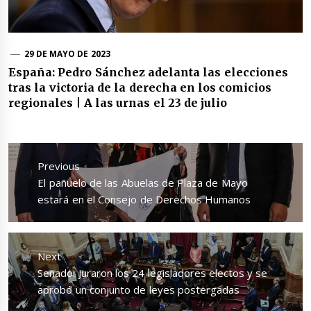
29 DE MAYO DE 2023
España: Pedro Sánchez adelanta las elecciones
tras la victoria de la derecha en los comicios
regionales | A las urnas el 23 de julio
Navegación
de
Previous
entradas
Previous
El pañuelo de las Abuelas de Plaza de Mayo
post:
estará en el Consejo de Derechos Humanos
Next
Next
Senado: Juraron los 24 legisladores electos y se
post:
aprobó un conjunto de leyes postergadas