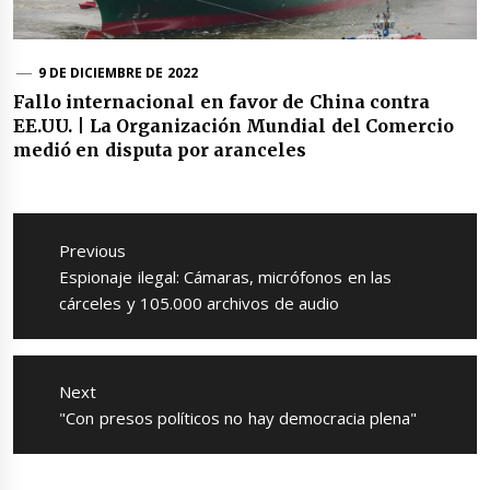
9 DE DICIEMBRE DE 2022
Fallo internacional en favor de China contra
EE.UU. | La Organización Mundial del Comercio
medió en disputa por aranceles
Navegación
de
Previous
entradas
Previous
Espionaje ilegal: Cámaras, micrófonos en las
post:
cárceles y 105.000 archivos de audio
Next
Next
"Con presos políticos no hay democracia plena"
post: