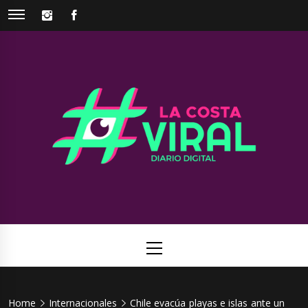
Skip
INSTAGRAM
FACEBOOK
to
content
La Costa
Web de noticias del Partido de La Costa
Viral
Primary
Menu
Home
Internacionales
Chile evacúa playas e islas ante un