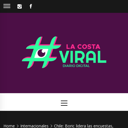
Skip
INSTAGRAM
FACEBOOK
to
content
La Costa
Web de noticias del Partido de La Costa
Viral
Primary
Menu
Home
Internacionales
Chile: Boric lidera las encuestas,