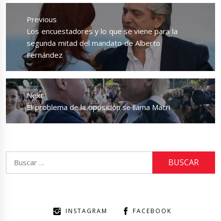
Navegación
de
Previous
entradas
Previous
Los encuestadores y lo que se viene para la
post:
segunda mitad del mandato de Alberto
Fernández
Next
Next
El problema de la oposición se llama Macri
post:
Buscar:
INSTAGRAM
FACEBOOK