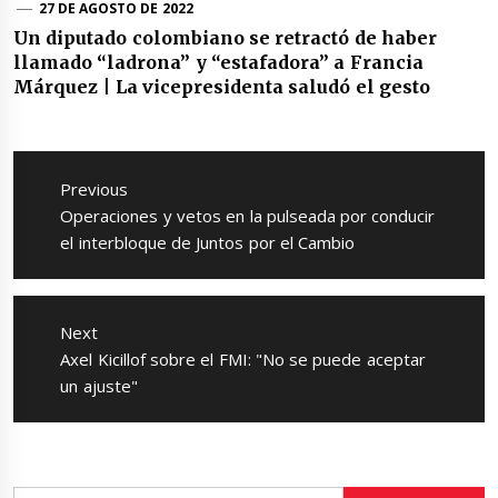
27 DE AGOSTO DE 2022
Un diputado colombiano se retractó de haber
llamado “ladrona” y “estafadora” a Francia
Márquez | La vicepresidenta saludó el gesto
Navegación
de
Previous
entradas
Previous
Operaciones y vetos en la pulseada por conducir
post:
el interbloque de Juntos por el Cambio
Next
Next
Axel Kicillof sobre el FMI: "No se puede aceptar
post:
un ajuste"