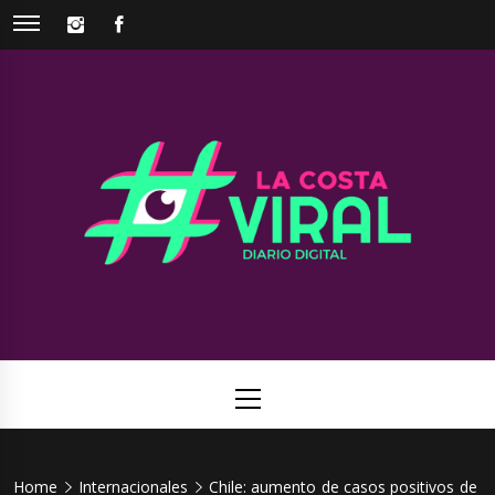
Skip
INSTAGRAM
FACEBOOK
to
content
La Costa
Web de noticias del Partido de La Costa
Viral
Primary
Menu
Home
Internacionales
Chile: aumento de casos positivos de