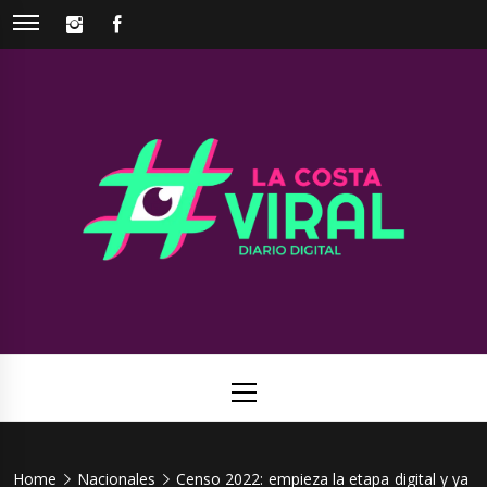
Skip
INSTAGRAM
FACEBOOK
to
content
La Costa
Web de noticias del Partido de La Costa
Viral
Primary
Menu
Home
Nacionales
Censo 2022: empieza la etapa digital y ya