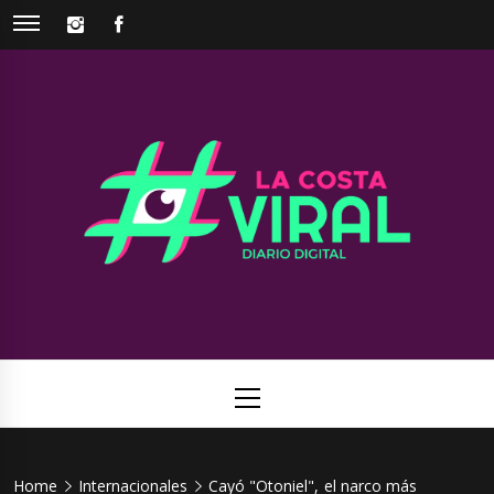
Skip
INSTAGRAM
FACEBOOK
to
content
La Costa
Web de noticias del Partido de La Costa
Viral
Primary
Menu
Home
Internacionales
Cayó "Otoniel", el narco más