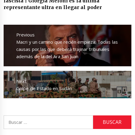
fascista | Giorgia Meloni es la última
representante ultra en llegar al poder
Navegación
de
Previous
entradas
Previous
Macri y un camino que recién empieza: Todas las
post:
causas por las que deberá trajinar tribunales
además de la del Ara San Juan
Next
Next
Golpe de Estado en Sudán
post:
Buscar: