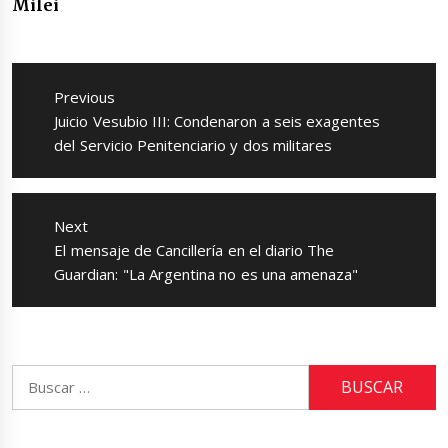
Milei
Navegación
de
Previous
entradas
Previous
Juicio Vesubio III: Condenaron a seis exagentes
post:
del Servicio Penitenciario y dos militares
Next
Next
El mensaje de Cancillería en el diario The
post:
Guardian: "La Argentina no es una amenaza"
Buscar: