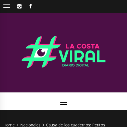
Skip
INSTAGRAM
FACEBOOK
to
content
La Costa
Web de noticias del Partido de La Costa
Viral
Primary
Menu
Home
Nacionales
Causa de los cuadernos: Peritos