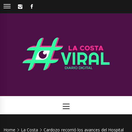
Skip
INSTAGRAM
FACEBOOK
to
content
La Costa
Web de noticias del Partido de La Costa
Viral
Primary
Menu
Home
La Costa
Cardozo recorrió los avances del Hospital