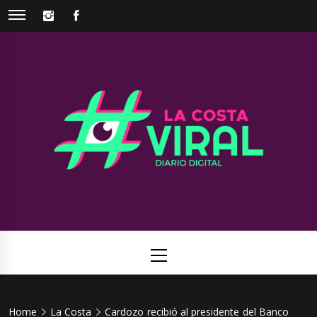
Skip
INSTAGRAM
FACEBOOK
to
content
La Costa
Web de noticias del Partido de La Costa
Viral
Primary
Menu
Home
La Costa
Cardozo recibió al presidente del Banco