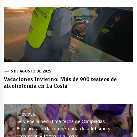
5 DE AGOSTO DE 2025
Vacaciones Invierno: Más de 900 testeos de
alcoholemia en La Costa
Navegación
de
Previous
entradas
Previous
Se viene la penúltima fecha de Olimpiadas
post:
Escolares con la competencia de atletismo y
recreación – Prensa La Costa