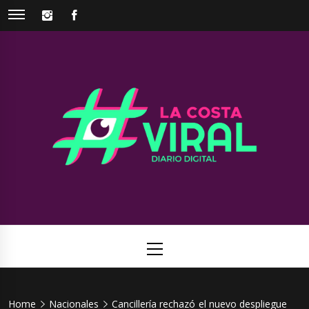
Skip
INSTAGRAM
FACEBOOK
to
content
La Costa
Web de noticias del Partido de La Costa
Viral
Primary
Menu
Home
Nacionales
Cancillería rechazó el nuevo despliegue