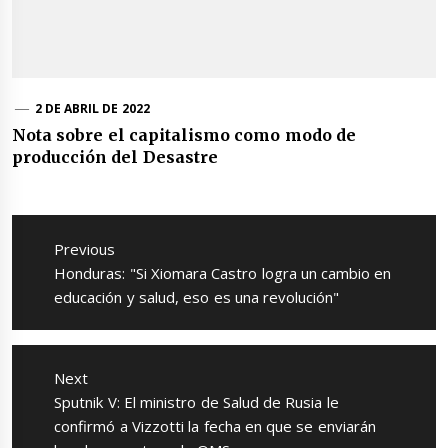
2 DE ABRIL DE 2022
Nota sobre el capitalismo como modo de
producción del Desastre
Navegación
de
Previous
entradas
Previous
Honduras: "Si Xiomara Castro logra un cambio en
post:
educación y salud, eso es una revolución"
Next
Next
Sputnik V: El ministro de Salud de Rusia le
post:
confirmó a Vizzotti la fecha en que se enviarán