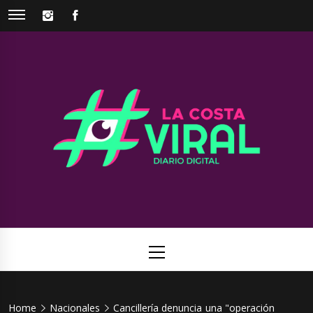
Skip
INSTAGRAM
FACEBOOK
to
content
La Costa
Web de noticias del Partido de La Costa
Viral
Primary
Menu
Home
Nacionales
Cancillería denuncia una "operación