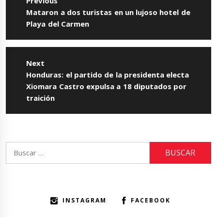
Previous
entradas
Previous
Mataron a dos turistas en un lujoso hotel de
post:
Playa del Carmen
Next
Next
Honduras: el partido de la presidenta electa
post:
Xiomara Castro expulsa a 18 diputados por
traición
Buscar:
INSTAGRAM
FACEBOOK