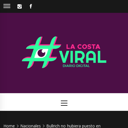
Skip
INSTAGRAM
FACEBOOK
to
content
La Costa
Web de noticias del Partido de La Costa
Viral
Primary
Menu
Home
Nacionales
Bullrich no hubiera puesto en