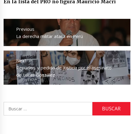
En la lista del PRO no figura Mauricio Macri
Navegación
de
Previous
entradas
Previous
La derecha militar ataca en Perú
post:
Next
Next
Repudios y pedido de justicia por el asesinato
post:
de Lucas González
Buscar: