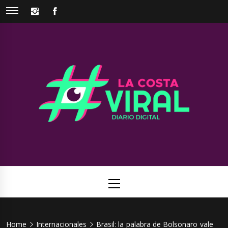
Skip
INSTAGRAM
FACEBOOK
to
content
La Costa
Web de noticias del Partido de La Costa
Viral
Primary
Menu
Home
Internacionales
Brasil: la palabra de Bolsonaro vale