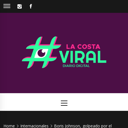
Skip
INSTAGRAM
FACEBOOK
to
content
La Costa
Web de noticias del Partido de La Costa
Viral
Primary
Menu
Home
Internacionales
Boris Johnson, golpeado por el