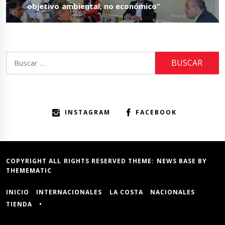
post:
objetivo ambiental, no económico”
Buscar:
INSTAGRAM
FACEBOOK
COPYRIGHT ALL RIGHTS RESERVED THEME:
NEWS BASE
BY
THEMEMATIC
INICIO
INTERNACIONALES
LA COSTA
NACIONALES
TIENDA
•