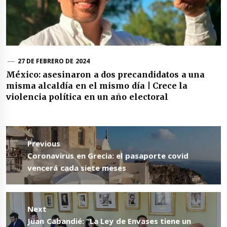
27 DE FEBRERO DE 2024
México: asesinaron a dos precandidatos a una
misma alcaldía en el mismo día | Crece la
violencia política en un año electoral
Navegación
de
Previous
entradas
Previous
Coronavirus en Grecia: el pasaporte covid
post:
vencerá cada siete meses
Next
Next
Juan Cabandié: “La Ley de Envases tiene un