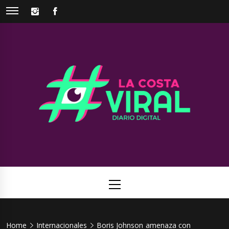
Skip
INSTAGRAM
FACEBOOK
to
content
La Costa
Web de noticias del Partido de La Costa
Viral
Primary
Menu
Home
Internacionales
Boris Johnson amenaza con