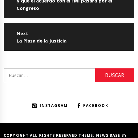
post:
y que el acuerdo con el FMI pasará por el
Congreso
Next
Next
La Plaza de la Justicia
post:
Buscar:
INSTAGRAM
FACEBOOK
COPYRIGHT ALL RIGHTS RESERVED THEME:
NEWS BASE
BY