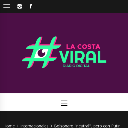
Skip
INSTAGRAM
FACEBOOK
to
content
La Costa
Web de noticias del Partido de La Costa
Viral
Primary
Menu
Home
Internacionales
Bolsonaro "neutral", pero con Putin