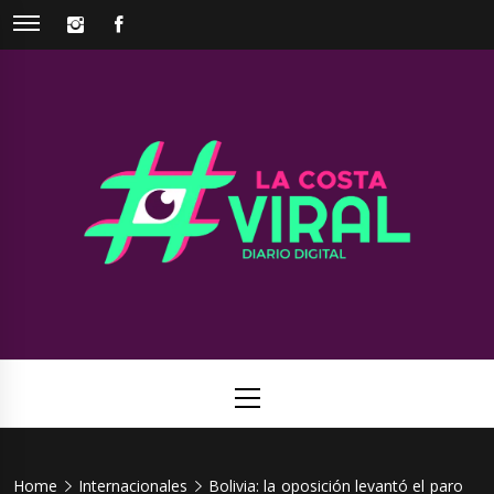
Skip
INSTAGRAM
FACEBOOK
to
content
La Costa
Web de noticias del Partido de La Costa
Viral
Primary
Menu
Home
Internacionales
Bolivia: la oposición levantó el paro