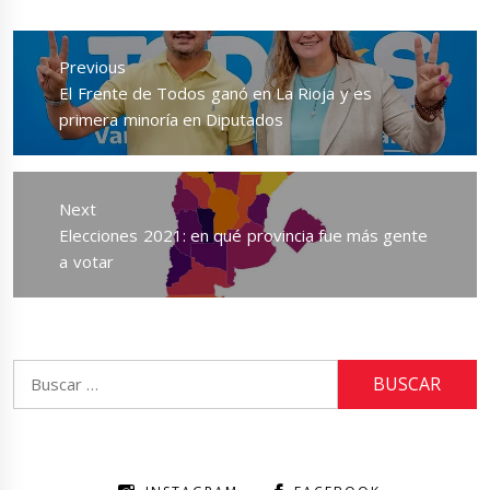
Navegación
de
Previous
entradas
Previous
El Frente de Todos ganó en La Rioja y es
post:
primera minoría en Diputados
Next
Next
Elecciones 2021: en qué provincia fue más gente
post:
a votar
Buscar: