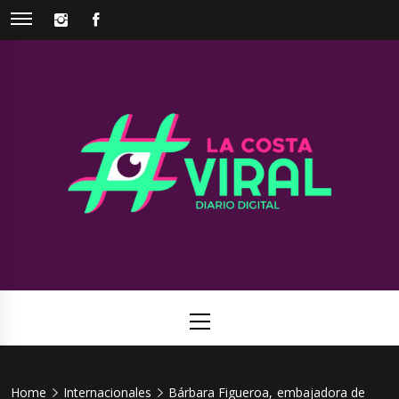
Skip
INSTAGRAM
FACEBOOK
to
content
La Costa
Web de noticias del Partido de La Costa
Viral
Primary
Menu
Home
Internacionales
Bárbara Figueroa, embajadora de