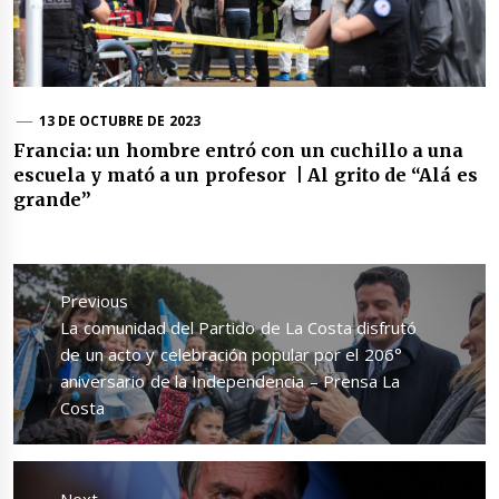
13 DE OCTUBRE DE 2023
Francia: un hombre entró con un cuchillo a una
escuela y mató a un profesor | Al grito de “Alá es
grande”
Navegación
de
Previous
entradas
Previous
La comunidad del Partido de La Costa disfrutó
post:
de un acto y celebración popular por el 206°
aniversario de la Independencia – Prensa La
Costa
Next