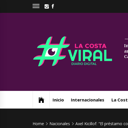
Skip
INSTAGRAM
FACEBOOK
to
content
La
I
a
Co
C
Vi
Web de noticias del Partido de La Costa
Inicio
Internacionales
La Cost
Home
Nacionales
Axel Kicillof: “El préstamo 