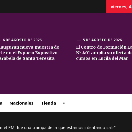
viernes, A
6 DE AGOSTO DE 2026
5 DE AGOSTO DE 2026
nauguran nueva muestra de
El Centro de Formación L
rte en el Espacio Expositivo
Nº 401 amplía su oferta d
sta
arabela de Santa Teresita
cursos en Lucila del Mar
ral
a
Nacionales
Tienda
•
con el FMI fue una trampa de la que estamos intentando salir”