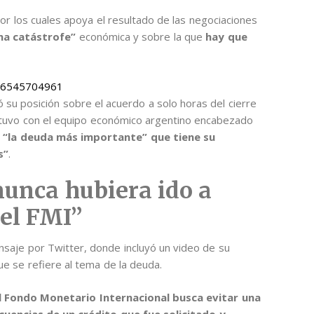
or los cuales apoya el resultado de las negociaciones
na catástrofe”
económica y sobre la que
hay que
2306545704961
 su posición sobre el acuerdo a solo horas del cierre
ntuvo con el equipo económico argentino encabezado
e
“la deuda más importante” que tiene su
s”
.
nunca hubiera ido a
del FMI”
nsaje por Twitter, donde incluyó un video de su
ue se refiere al tema de la deuda.
l Fondo Monetario Internacional busca evitar una
uencias de un crédito que fue solicitado y