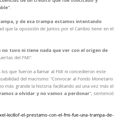
able”
.
rampa, y de esa trampa estamos intentando
ad que la oposición de Juntos por el Cambio tiene en el
 no tuvo ni tiene nada que ver con el origen de
uertas del FMI”.
os que fueron a llamar al FMI ni concedieron este
onsabilidad del macrismo: “Convocar al Fondo Monetario
 más grande la historia facilitando así una vez más el
 vamos a olvidar y no vamos a perdonar
”, sentenció
l-kicillof-el-prestamo-con-el-fmi-fue-una-trampa-de-