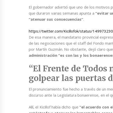
El gobernador advirtió que uno de los motivos p
que duraron varias semanas apunta a
“evitar u
“atenuar sus consecuencias”
.
https://twitter.com/Kicillofok/status/149973
De esa manera, el mandatario provincial expresó
de las negociaciones que el staff del Fondo ma
por Martín Guzmán. No obstante, dejó claro qu
administración “es con las y los bonaerense
“El Frente de Todos 
golpear las puertas 
El pronunciamiento fue hecho a través de un me
discurso ante la Legislatura bonaerense, en el q
Allí, el Kicillof había dicho que
“el acuerdo con e
catástrofe y atenuar las lamentables consec