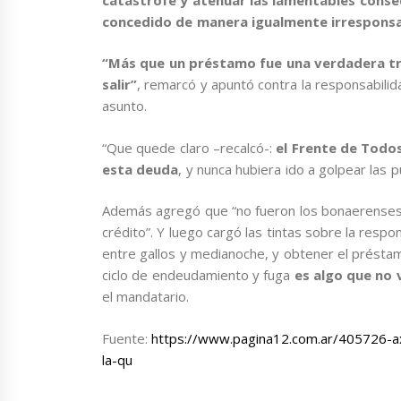
concedido de manera igualmente irrespons
“Más que un préstamo fue una verdadera t
salir”
, remarcó y apuntó contra la responsabilid
asunto.
“Que quede claro –recalcó-:
el Frente de Todos
esta deuda
, y nunca hubiera ido a golpear las p
Además agregó que “no fueron los bonaerenses l
crédito”. Y luego cargó las tintas sobre la resp
entre gallos y medianoche, y obtener el préstamo
ciclo de endeudamiento y fuga
es algo que no
el mandatario.
Fuente:
https://www.pagina12.com.ar/405726-axe
la-qu