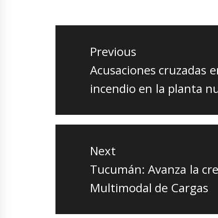
Navegación
de
Previous
entradas
Previous
Acusaciones cruzadas en
post:
incendio en la planta n
Next
Next
Tucumán: Avanza la cre
post:
Multimodal de Cargas