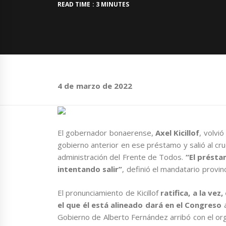
READ TIME : 3 MINUTES
4 de marzo de 2022
El gobernador bonaerense,
Axel Kicillof
, volvió
gobierno anterior en ese préstamo y salió al cruc
administración del Frente de Todos.
“El présta
intentando salir”
, definió el mandatario provinc
El pronunciamiento de Kicillof
ratifica, a la ve
el que él está alineado dará en el Congreso
a
Gobierno de Alberto Fernández arribó con el org