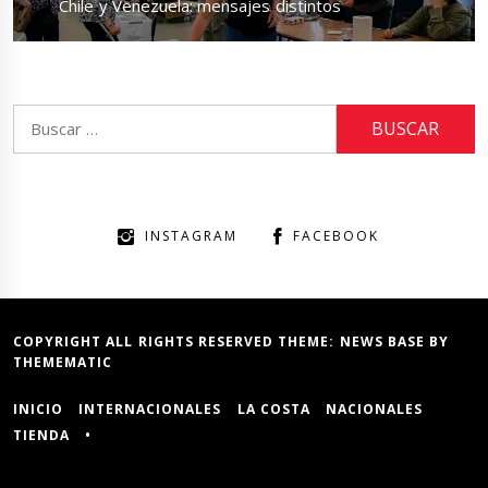
Next
Chile y Venezuela: mensajes distintos
post:
Buscar:
INSTAGRAM
FACEBOOK
COPYRIGHT ALL RIGHTS RESERVED THEME:
NEWS BASE
BY
THEMEMATIC
INICIO
INTERNACIONALES
LA COSTA
NACIONALES
TIENDA
•