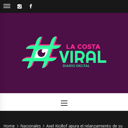
Skip
INSTAGRAM
FACEBOOK
to
content
La Costa
Web de noticias del Partido de La Costa
Viral
Primary
Menu
Home
Nacionales
Axel Kicillof apura el relanzamiento de su