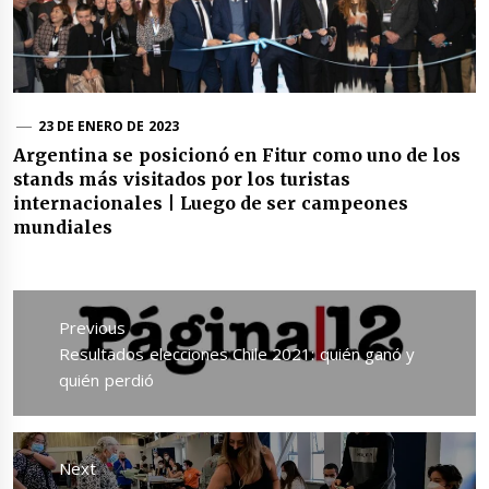
23 DE ENERO DE 2023
Argentina se posicionó en Fitur como uno de los
stands más visitados por los turistas
internacionales | Luego de ser campeones
mundiales
Navegación
de
Previous
entradas
Previous
Resultados elecciones Chile 2021: quién ganó y
post:
quién perdió
Next