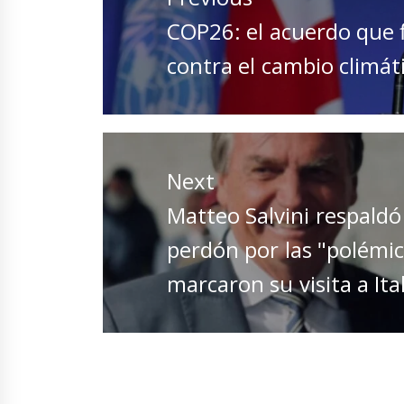
entradas
Previous
COP26: el acuerdo que 
post:
contra el cambio climát
Next
Next
Matteo Salvini respaldó 
post:
perdón por las "polémic
marcaron su visita a Ita