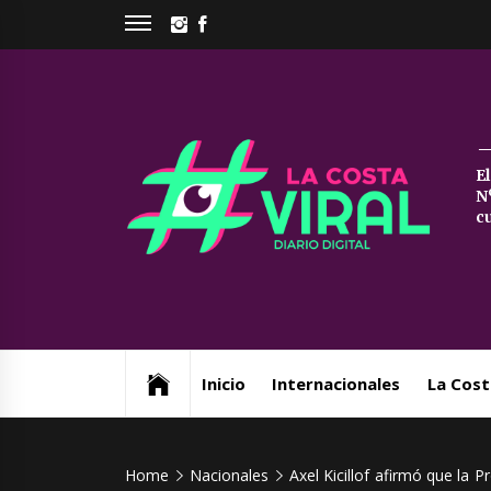
Skip
INSTAGRAM
FACEBOOK
to
content
La
E
N
Co
c
Vi
Web de noticias del Partido de La Costa
Inicio
Internacionales
La Cost
Home
Nacionales
Axel Kicillof afirmó que la P