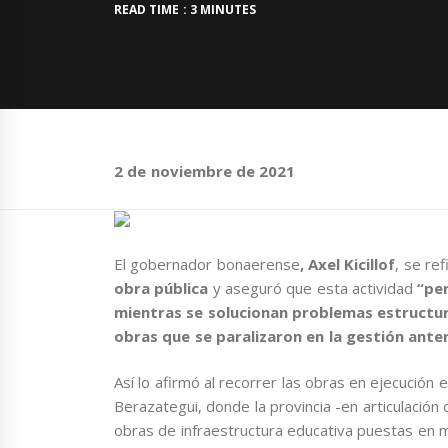
READ TIME : 3 MINUTES
2 de noviembre de 2021
El gobernador bonaerense
, Axel Kicillof
, se re
obra pública
y aseguró que esta actividad
“pe
mientras se solucionan problemas estructu
obras que se paralizaron en la gestión anter
Así lo afirmó al recorrer las obras en ejecución e
Berazategui, donde la provincia -en articulación 
obras de infraestructura educativa puestas en 