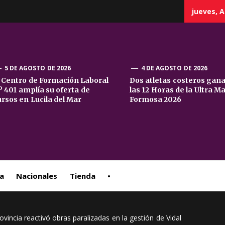
jueves, A
5 DE AGOSTO DE 2026
4 DE AGOSTO DE 2026
l Centro de Formación Laboral
Dos atletas costeros gan
º 401 amplía su oferta de
las 12 Horas de la Ultra M
sta
ursos en Lucila del Mar
Formosa 2026
ral
a
Nacionales
Tienda
•
rovincia reactivó obras paralizadas en la gestión de Vidal