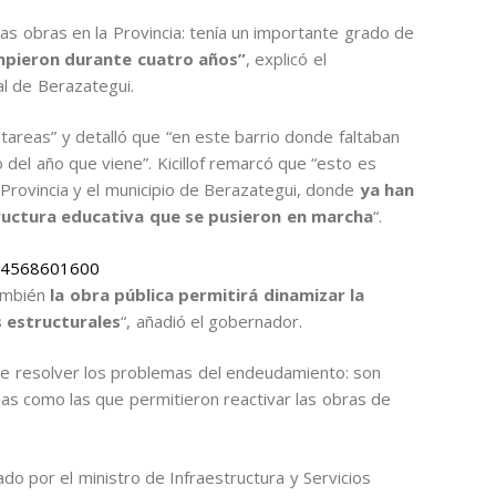
ras obras en la Provincia: tenía un importante grado de
umpieron durante cuatro años”
, explicó el
ial de Berazategui.
tareas” y detalló que “en este barrio donde faltaban
 del año que viene”. Kicillof remarcó que “esto es
a Provincia y el municipio de Berazategui, donde
ya han
ructura educativa que se pusieron en marcha
“.
9394568601600
ambién
la obra pública permitirá dinamizar la
 estructurales
“, añadió el gobernador.
de resolver los problemas del endeudamiento: son
ias como las que permitieron reactivar las obras de
o por el ministro de Infraestructura y Servicios