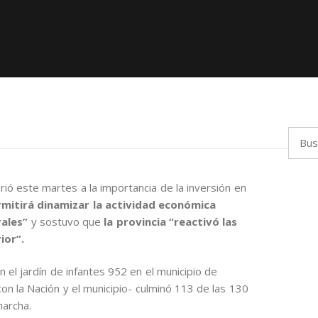
Busca
firió este martes a la importancia de la inversión en
rmitirá dinamizar la actividad económica
rales”
y sostuvo que
la provincia “reactivó las
ior”.
n el jardín de infantes 952 en el municipio de
con la Nación y el municipio- culminó 113 de las 130
marcha.