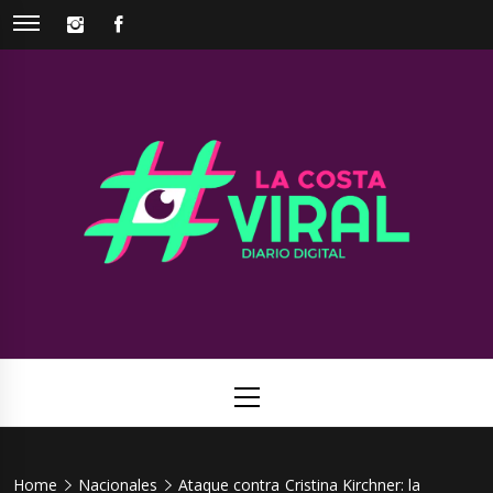
Skip
INSTAGRAM
FACEBOOK
to
content
La Costa
Web de noticias del Partido de La Costa
Viral
Primary
Menu
Home
Nacionales
Ataque contra Cristina Kirchner: la