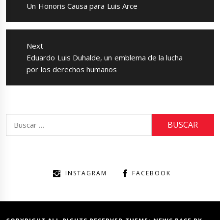
entradas
Previous
Un Honoris Causa para Luis Arce
post:
Next
Next
Eduardo Luis Duhalde, un emblema de la lucha
post:
por los derechos humanos
Buscar:
INSTAGRAM
FACEBOOK