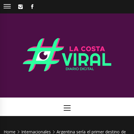
Skip
INSTAGRAM
FACEBOOK
to
content
La Costa
Web de noticias del Partido de La Costa
Viral
Primary
Menu
Home
Internacionales
Argentina sería el primer destino de