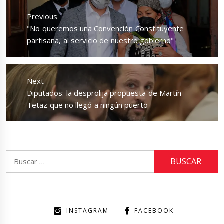
de
Previous
entradas
Previous
"No queremos una Convención Constituyente
post:
partisana, al servicio de nuestro gobierno"
Next
Next
Diputados: la desprolija propuesta de Martín
post:
Tetaz que no llegó a ningún puerto
Buscar:
INSTAGRAM
FACEBOOK