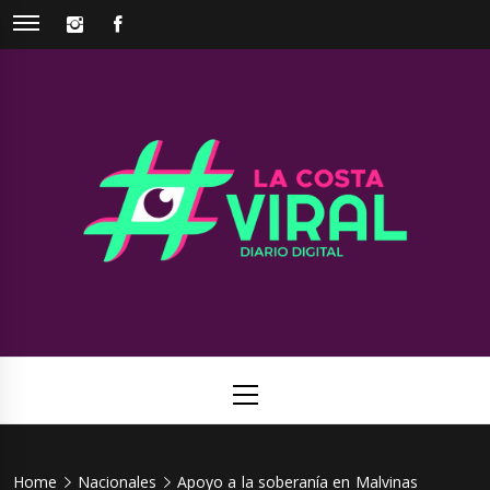
Skip
INSTAGRAM
FACEBOOK
to
content
La Costa
Web de noticias del Partido de La Costa
Viral
Primary
Menu
Home
Nacionales
Apoyo a la soberanía en Malvinas