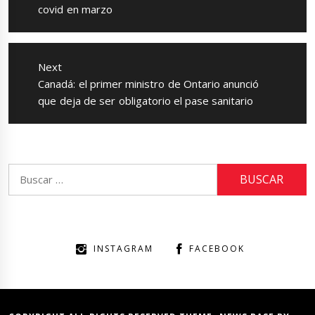
post:
covid en marzo
Next
Next
Canadá: el primer ministro de Ontario anunció
post:
que deja de ser obligatorio el pase sanitario
Buscar:
INSTAGRAM
FACEBOOK