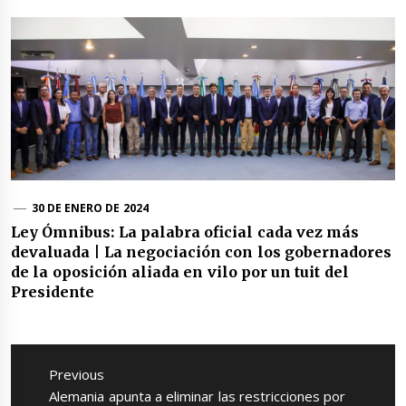
30 DE ENERO DE 2024
Ley Ómnibus: La palabra oficial cada vez más
devaluada | La negociación con los gobernadores
de la oposición aliada en vilo por un tuit del
Presidente
Navegación
de
Previous
entradas
Previous
Alemania apunta a eliminar las restricciones por