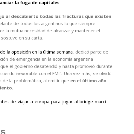
nanciar la fuga de capitales
.
ejó al descubierto todas las fracturas que existen
delante de todos los argentinos lo que siempre
 por la mutua necesidad de alcanzar y mantener el
, sostuvo en su carta.
de la oposición en la última semana
, dedicó parte de
uación de emergencia en la economía argentina
la que el gobierno desatendió y hasta promovió durante
uerdo inexorable con el FMI”.
Una vez más, se olvidó
 de la problemática, al omitir que
en el último año
ciento.
tes-de-viajar-a-europa-para-jugar-al-bridge-macri-
os