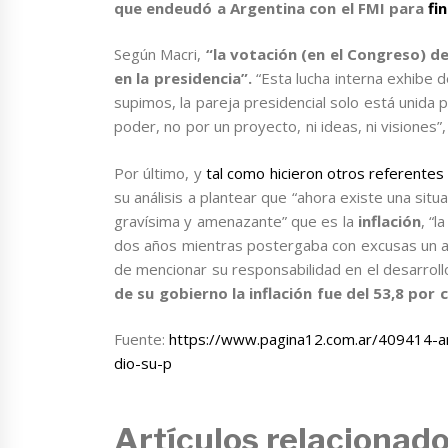
que endeudó a Argentina con el FMI para
fi
Según Macri,
“la votación (en el Congreso) d
en la presidencia”.
“Esta lucha interna exhibe 
supimos, la pareja presidencial solo está unida
poder, no por un proyecto, ni ideas, ni visiones”
Por último, y
tal como hicieron otros referentes 
su análisis a plantear que “ahora existe una sit
gravísima y amenazante” que es la
inflación
, “
dos años mientras postergaba con excusas un ac
de mencionar su responsabilidad en el desarrollo
de su gobierno la inflación fue del 53,8 por 
Fuente:
https://www.pagina12.com.ar/409414-an
dio-su-p
Artículos relacionad