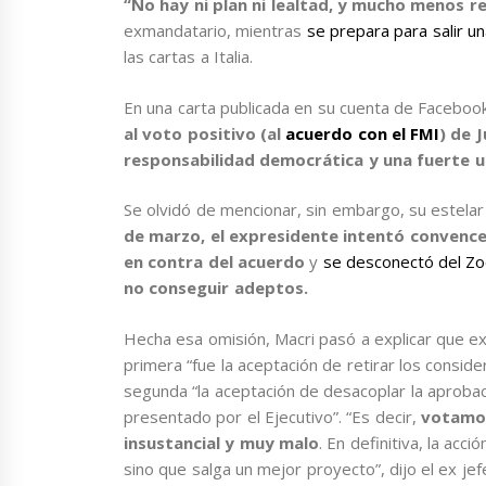
“No hay ni plan ni lealtad, y mucho menos 
exmandatario, mientras
se prepara para salir u
las cartas a Italia.
En una carta publicada en su cuenta de Facebook,
al voto positivo (al
acuerdo con el FMI
) de 
responsabilidad democrática y una fuerte u
Se olvidó de mencionar, sin embargo, su estela
de marzo, el expresidente intentó convencer
en contra del acuerdo
y
se desconectó del Zoo
no conseguir adeptos.
Hecha esa omisión, Macri pasó a explicar que exi
primera “fue la aceptación de retirar los conside
segunda “la aceptación de desacoplar la aprob
presentado por el Ejecutivo”. “Es decir,
votamos
insustancial y muy malo
. En definitiva, la acc
sino que salga un mejor proyecto”, dijo el ex je