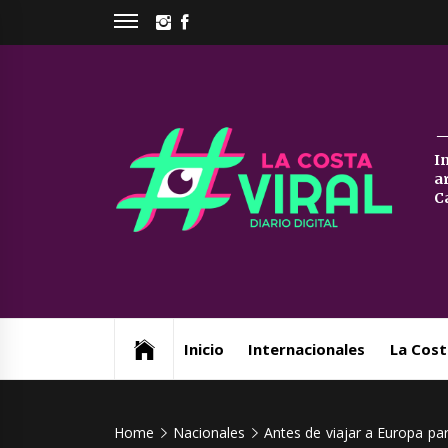
Skip
INSTAGRAM
FACEBOOK
to
content
La
I
a
Co
C
Vi
Web de noticias del Partido de La Costa
Inicio
Internacionales
La Cost
Home
Nacionales
Antes de viajar a Europa para