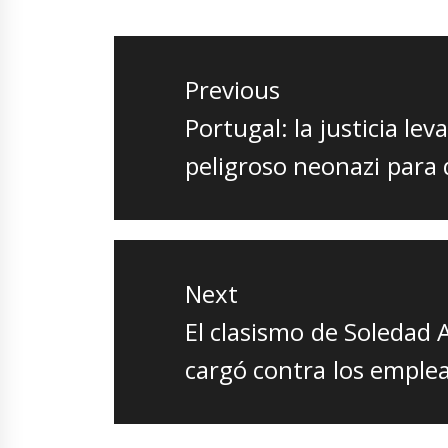
Navegación
de
Previous
entradas
Previous
Portugal: la justicia l
post:
peligroso neonazi para 
Next
Next
El clasismo de Soledad 
post:
cargó contra los emple