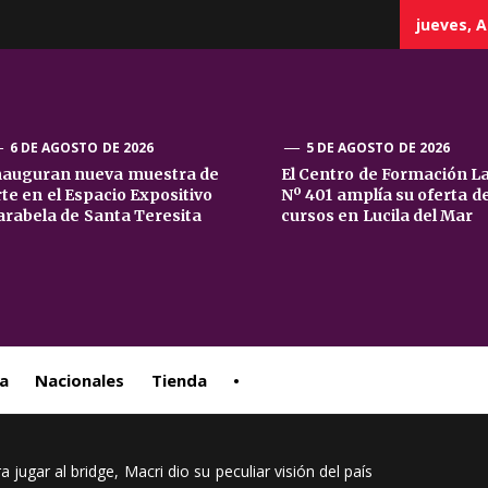
jueves, A
6 DE AGOSTO DE 2026
5 DE AGOSTO DE 2026
nauguran nueva muestra de
El Centro de Formación L
rte en el Espacio Expositivo
Nº 401 amplía su oferta d
sta
arabela de Santa Teresita
cursos en Lucila del Mar
ral
a
Nacionales
Tienda
•
 jugar al bridge, Macri dio su peculiar visión del país