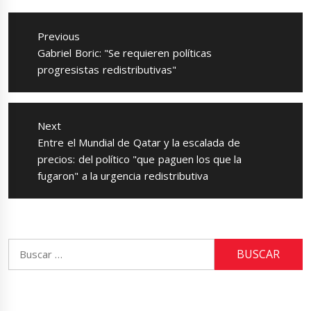
Navegación
de
Previous
entradas
Previous
Gabriel Boric: "Se requieren políticas
post:
progresistas redistributivas"
Next
Next
Entre el Mundial de Qatar y la escalada de
post:
precios: del político "que paguen los que la
fugaron" a la urgencia redistributiva
Buscar: