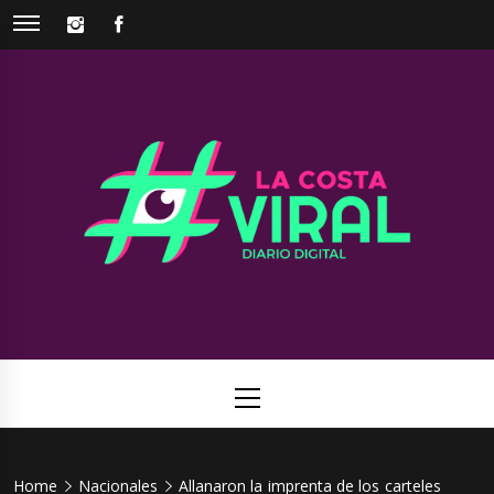
Skip
INSTAGRAM
FACEBOOK
to
content
La Costa
Web de noticias del Partido de La Costa
Viral
Primary
Menu
Home
Nacionales
Allanaron la imprenta de los carteles