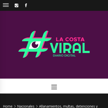
Skip
INSTAGRAM
FACEBOOK
to
content
La Costa
Web de noticias del Partido de La Costa
Viral
Primary
Menu
Home
Nacionales
Allanamientos, multas, detenciones y