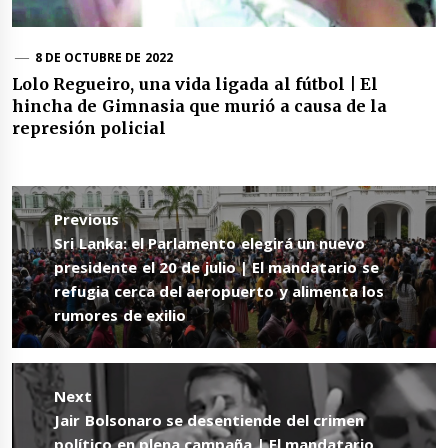
8 DE OCTUBRE DE 2022
Lolo Regueiro, una vida ligada al fútbol | El
hincha de Gimnasia que murió a causa de la
represión policial
Navegación
de
Previous
entradas
Previous
Sri Lanka: el Parlamento elegirá un nuevo
post:
presidente el 20 de julio | El mandatario se
refugia cerca del aeropuerto y alimenta los
rumores de exilio
Next
Next
Jair Bolsonaro se desentiende del crimen
post:
político en plena campaña | El mandatario