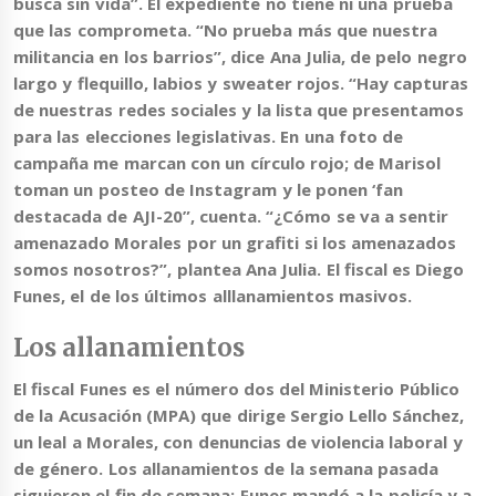
busca sin vida”. El expediente no tiene ni una prueba
que las comprometa. “No prueba más que nuestra
militancia en los barrios”, dice Ana Julia, de pelo negro
largo y flequillo, labios y sweater rojos. “Hay capturas
de nuestras redes sociales y la lista que presentamos
para las elecciones legislativas. En una foto de
campaña me marcan con un círculo rojo; de Marisol
toman un posteo de Instagram y le ponen ‘fan
destacada de AJI-20”, cuenta.
“¿Cómo se va a sentir
amenazado Morales por un grafiti si los amenazados
somos nosotros?”
, plantea Ana Julia. El fiscal es Diego
Funes, el de los últimos alllanamientos masivos.
Los allanamientos
El fiscal Funes es el número dos del Ministerio Público
de la Acusación (MPA) que dirige
Sergio Lello Sánchez
,
un leal a Morales, con denuncias de violencia laboral y
de género. Los allanamientos de la semana pasada
siguieron el fin de semana:
Funes mandó a la policía y a