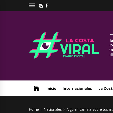
Skip
INSTAGRAM
FACEBOOK
to
content
La
J
C
Co
i
d
Vi
Web de noticias del Partido de La Costa
Inicio
Internacionales
La Cost
Home
Nacionales
Alguien camina sobre tus 