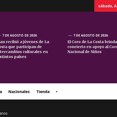
sábado, A
7 DE AGOSTO DE 2026
7 DE AGOSTO DE 2026
uan recibió a jóvenes de La
El Coro de La Costa brind
osta que participan de
concierto en apoyo al Cor
sta
ntercambios culturales en
Nacional de Niños
istintos países
ral
a
Nacionales
Tienda
•
manos