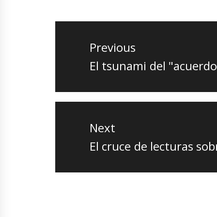
Navegación
de
Previous
entradas
Previous
El tsunami del "acuerdo
post:
Next
Next
El cruce de lecturas sob
post: