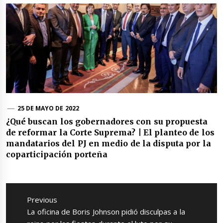
25 DE MAYO DE 2022
¿Qué buscan los gobernadores con su propuesta
de reformar la Corte Suprema? | El planteo de los
mandatarios del PJ en medio de la disputa por la
coparticipación porteña
Navegación
de
Previous
entradas
Previous
La oficina de Boris Johnson pidió disculpas a la