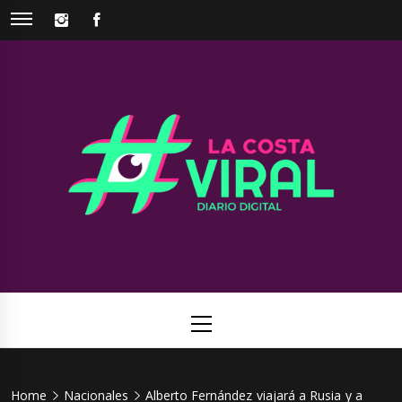
Skip
INSTAGRAM
FACEBOOK
to
content
La Costa
Web de noticias del Partido de La Costa
Viral
Primary
Menu
Home
Nacionales
Alberto Fernández viajará a Rusia y a