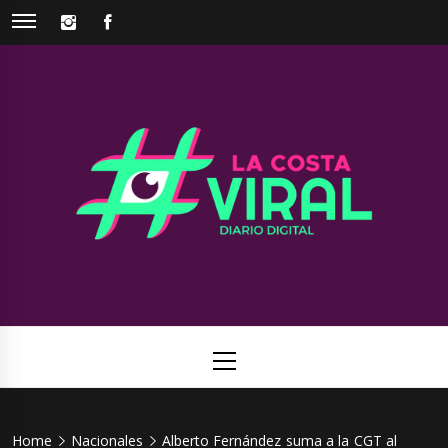
Skip
INSTAGRAM
FACEBOOK
to
content
La Costa
Web de noticias del Partido de La Costa
Viral
Primary
Menu
Home
Nacionales
Alberto Fernández suma a la CGT al