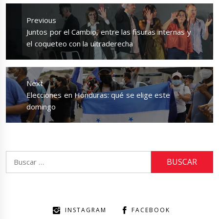
Navegación
de
Previous
entradas
Previous
Juntos por el Cambio, entre las fisuras internas y
post:
el coqueteo con la ultraderecha
Next
Next
Elecciones en Honduras: qué se elige este
post:
domingo
Buscar:
INSTAGRAM
FACEBOOK