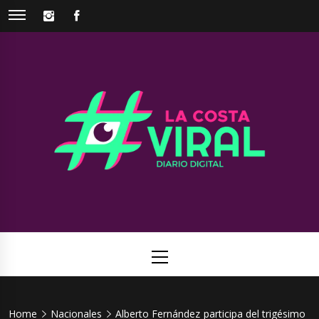
Skip
INSTAGRAM
FACEBOOK
to
content
La Costa
Web de noticias del Partido de La Costa
Viral
Primary
Menu
Home
Nacionales
Alberto Fernández participa del trigésimo