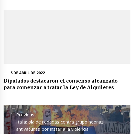
5 DE ABRIL DE 2022
Diputados destacaron el consenso alcanzado
para comenzar a tratar la Ley de Alquileres
Navegación
de
Previous
entradas
Previous
Italia: ola de redadas contra grupo neonazi
post:
antivacunas por instar a la violencia