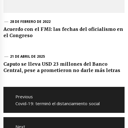
28 DE FEBRERO DE 2022
Acuerdo con el FMI: las fechas del oficialismo en
el Congreso
21 DE ABRIL DE 2025
Caputo se lleva USD 23 millones del Banco
Central, pese a prometieron no darle más letras
Navegación
de
Previous
entradas
Previous
Covid-19: terminó el distanciamiento social
post:
Next