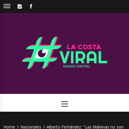
Skip
INSTAGRAM
FACEBOOK
to
content
La Costa
Web de noticias del Partido de La Costa
Viral
Primary
Menu
Home
Nacionales
Alberto Fernández: "Las Malvinas no son