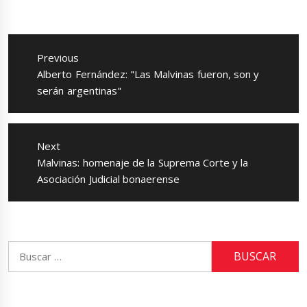
Navegación
de
Previous
entradas
Previous
Alberto Fernández: "Las Malvinas fueron, son y
post:
serán argentinas"
Next
Next
Malvinas: homenaje de la Suprema Corte y la
post:
Asociación Judicial bonaerense
Buscar: