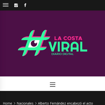
Skip
INSTAGRAM
FACEBOOK
to
content
La Costa
Web de noticias del Partido de La Costa
Viral
Primary
Menu
Home
Nacionales
Alberto Fernández encabezó el acto