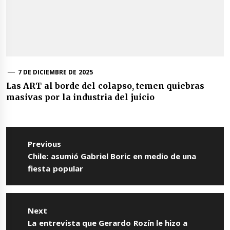
7 DE DICIEMBRE DE 2025
Las ART al borde del colapso, temen quiebras
masivas por la industria del juicio
Navegación
de
Previous
entradas
Previous
Chile: asumió Gabriel Boric en medio de una
post:
fiesta popular
Next
Next
La entrevista que Gerardo Rozín le hizo a