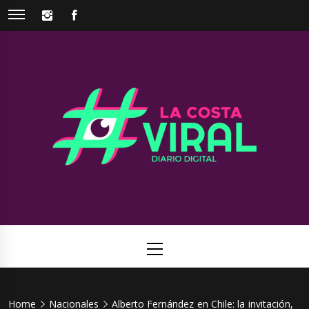
Skip
INSTAGRAM
FACEBOOK
to
content
La Costa
Web de noticias del Partido de La Costa
Viral
Primary
Menu
Home
Nacionales
Alberto Fernández en Chile: la invitación,