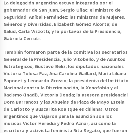
La delegación argentina
estuvo integrada por el
gobernador de San Juan,
Sergio Uñac
; el ministro de
Seguridad,
Aníbal Fernández
; las ministras de Mujeres,
Géneros y Diversidad,
Elizabeth Gómez Alcorta
; de
Salud,
Carla Vizzotti
; y la portavoz de la Presidencia,
Gabriela Cerruti
.
También formaron parte de la comitiva los secretarios
General de la Presidencia,
Julio Vitobello
, y de Asuntos
Estratégicos,
Gustavo Beliz
; los diputados nacionales
Victoria Tolosa Paz; Ana Carolina Gaillard, María Liliana
Paponet y Leonardo Grosso
; la presidenta del Instituto
Nacional contra la Discriminación, la Xenofobia y el
Racismo (Inadi),
Victoria Donda
; la asesora presidencial
Dora Barrancos
y las Abuelas de Plaza de Mayo
Estela
de Carlotto
y
Buscarita Roa
(que es chilena). Otros
argentinos que viajaron para la asunción son los
músicos
Víctor Heredia
y
Pedro Aznar
, así como la
escritora y activista feminista
Rita Segato
, que fueron