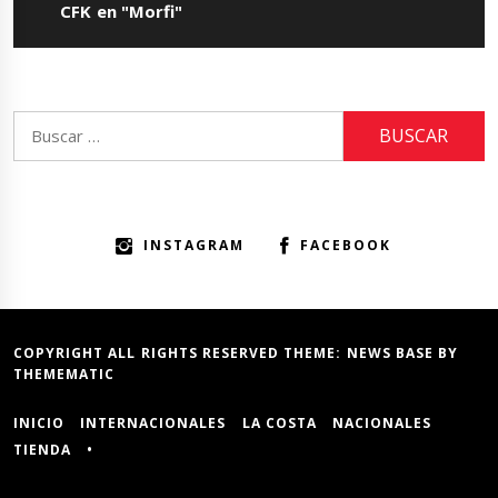
post:
CFK en "Morfi"
Buscar:
INSTAGRAM
FACEBOOK
COPYRIGHT ALL RIGHTS RESERVED THEME:
NEWS BASE
BY
THEMEMATIC
INICIO
INTERNACIONALES
LA COSTA
NACIONALES
TIENDA
•