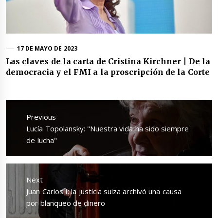
17 DE MAYO DE 2023
Las claves de la carta de Cristina Kirchner | De la
democracia y el FMI a la proscripción de la Corte
Navegación
de
Previous
entradas
Previous
Lucía Topolansky: "Nuestra vida ha sido siempre
post:
de lucha"
Next
Next
Juan Carlos I: la justicia suiza archivó una causa
post:
por blanqueo de dinero