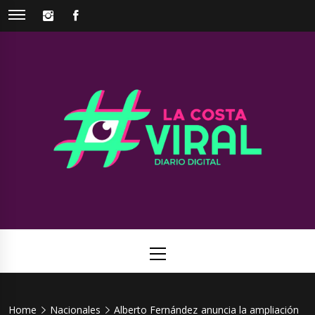
Skip
INSTAGRAM
FACEBOOK
to
content
La Costa
Web de noticias del Partido de La Costa
Viral
Primary
Menu
Home
Nacionales
Alberto Fernández anuncia la ampliación