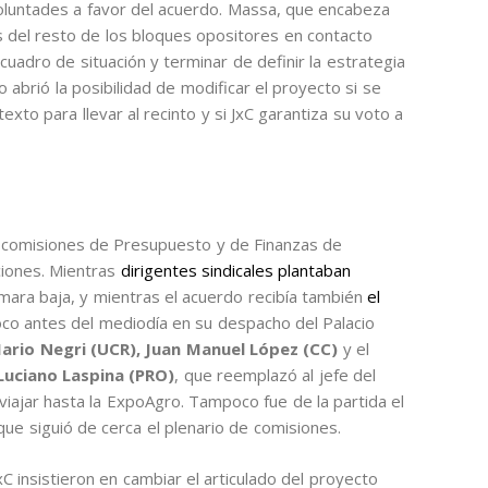
luntades a favor del acuerdo. Massa, que encabeza
s del resto de los bloques opositores en contacto
 cuadro de situación y terminar de definir la estrategia
mo abrió la posibilidad de modificar el proyecto si se
xto para llevar al recinto y si JxC garantiza su voto a
as comisiones de Presupuesto y de Finanzas de
ciones. Mientras
dirigentes sindicales plantaban
mara baja, y mientras el acuerdo recibía también
el
oco antes del mediodía en su despacho del Palacio
ario Negri (UCR), Juan Manuel López (CC)
y el
Luciano Laspina (PRO)
, que reemplazó al jefe del
 viajar hasta la ExpoAgro. Tampoco fue de la partida el
 que siguió de cerca el plenario de comisiones.
xC insistieron en cambiar el articulado del proyecto