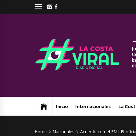
Skip
INSTAGRAM
FACEBOOK
to
content
La
J
C
Co
i
d
Vi
Web de noticias del Partido de La Costa
Inicio
Internacionales
La Cost
Home
Nacionales
Acuerdo con el FMI: El ofic