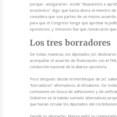
porque –aseguraron– están “dispuestos a aproba
económico”. Algo que hasta ahora el ministro d
considera que son partes de un mismo acuerdo. “
para que el Congreso tenga que aprobar la políti
opositores, y entonces fue que remarcaron que “
Los tres borradores
De todas maneras, los diputados JxC deslizaron
acompañar el acuerdo de financiación con el FMI,
conducción nacional de la alianza opositora.
Poco después desde el interbloque de JxC salie
“borradores” alternativos al oficialismo. De toda
comisiones en busca de adhesiones y de unificar
Gobierno se la habían sumado alternativas prop
que hacían circular los diputados del cordobes
Desde su despacho, Massa agitó su computadora 