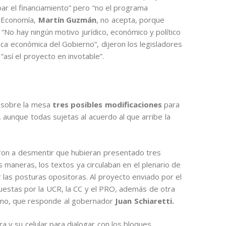
r el financiamiento” pero “no el programa
e Economía,
Martín Guzmán
, no acepta, porque
No hay ningún motivo jurídico, económico y político
ca económica del Gobierno”, dijeron los legisladores
así el proyecto en invotable”.
 sobre la mesa
tres posibles modificaciones
para
 aunque todas sujetas al acuerdo al que arribe la
ron a desmentir que hubieran presentado tres
s maneras, los textos ya circulaban en el plenario de
 las posturas opositoras. Al proyecto enviado por el
uestas por la UCR, la CC y el PRO, además de otra
ismo, que responde al gobernador
Juan Schiaretti.
y su celular para dialogar con los bloques