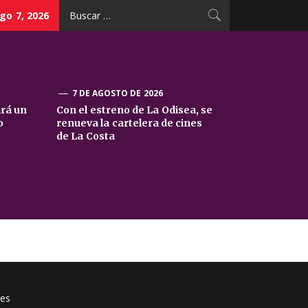
Buscar:
go 7, 2026
7 DE AGOSTO DE 2026
ará un
Con el estreno de La Odisea, se
o
renueva la cartelera de cines
de La Costa
res