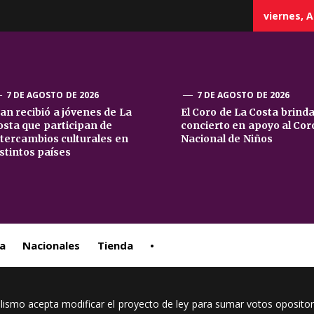
viernes, A
7 DE AGOSTO DE 2026
7 DE AGOSTO DE 2026
uan recibió a jóvenes de La
El Coro de La Costa brind
osta que participan de
concierto en apoyo al Cor
sta
ntercambios culturales en
Nacional de Niños
istintos países
ral
a
Nacionales
Tienda
•
ialismo acepta modificar el proyecto de ley para sumar votos oposito