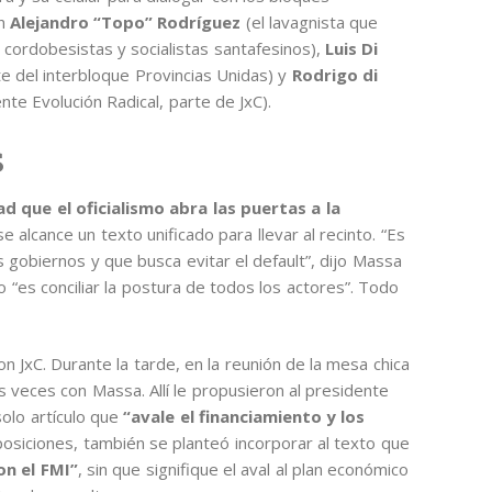
on
Alejandro “Topo” Rodríguez
(el lavagnista que
 cordobesistas y socialistas santafesinos),
Luis Di
 del interbloque Provincias Unidas) y
Rodrigo di
nte Evolución Radical, parte de JxC).
s
ad que el oficialismo abra las puertas a la
 alcance un texto unificado para llevar al recinto. “Es
s gobiernos y que busca evitar el default”, dijo Massa
o “es conciliar la postura de todos los actores”. Todo
 JxC. Durante la tarde, en la reunión de la mesa chica
s veces con Massa. Allí le propusieron al presidente
solo artículo que
“avale el financiamiento y los
posiciones, también se planteó incorporar al texto que
on el FMI”
, sin que signifique el aval al plan económico