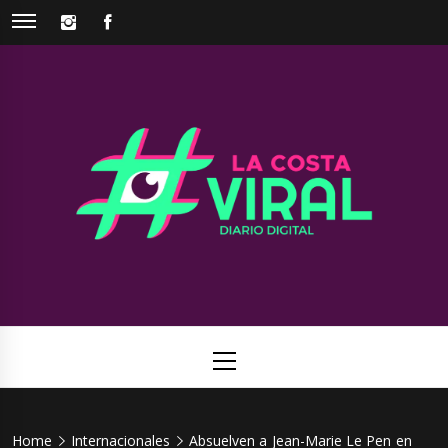
Skip
INSTAGRAM
FACEBOOK
to
content
La Costa
Web de noticias del Partido de La Costa
Viral
Primary
Menu
Home
Internacionales
Absuelven a Jean-Marie Le Pen en