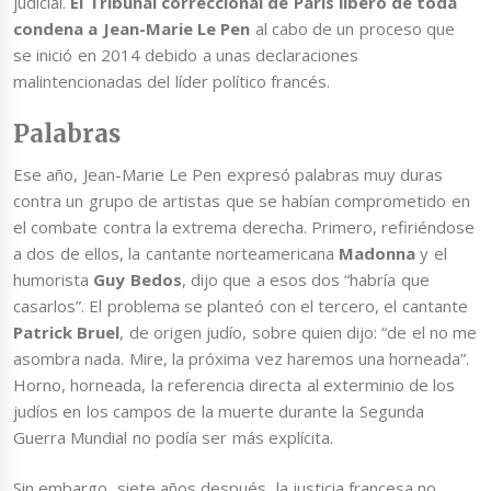
judicial.
El Tribunal correccional de París liberó de toda
condena a Jean-Marie Le Pen
al cabo de un proceso que
se inició en 2014 debido a unas declaraciones
malintencionadas del líder político francés.
Palabras
Ese año, Jean-Marie Le Pen expresó palabras muy duras
contra un grupo de artistas que se habían comprometido en
el combate contra la extrema derecha. Primero, refiriéndose
a dos de ellos, la cantante norteamericana
Madonna
y el
humorista
Guy Bedos
, dijo que a esos dos “habría que
casarlos”. El problema se planteó con el tercero, el cantante
Patrick Bruel
, de origen judío, sobre quien dijo: “de el no me
asombra nada. Mire, la próxima vez haremos una horneada”.
Horno, horneada, la referencia directa al exterminio de los
judíos en los campos de la muerte durante la Segunda
Guerra Mundial no podía ser más explícita.
Sin embargo, siete años después, la justicia francesa no