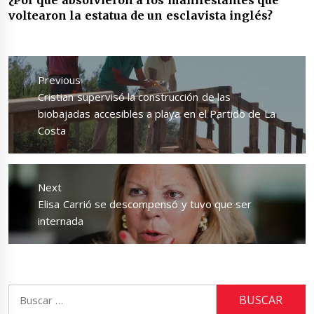
¿Por qué absolvieron a los manifestantes que
voltearon la estatua de un esclavista inglés?
Navegación
de
Previous
entradas
Previous
Cristian supervisó la construcción de las
post:
biobajadas accesibles a playa en el Partido de La
Costa
Next
Next
Elisa Carrió se descompensó y tuvo que ser
post:
internada
Buscar: