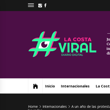
Skip
INSTAGRAM
FACEBOOK
to
content
La
J
C
Co
i
d
Vi
Web de noticias del Partido de La Costa
Inicio
Internacionales
La Cost
Home
Internacionales
A un año de las protesta