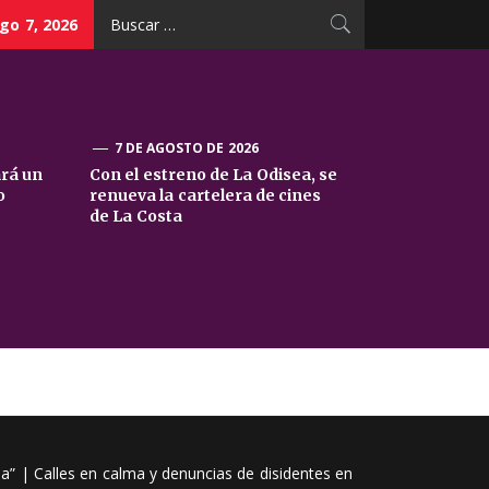
Buscar:
go 7, 2026
7 DE AGOSTO DE 2026
ará un
Con el estreno de La Odisea, se
o
renueva la cartelera de cines
de La Costa
ja” | Calles en calma y denuncias de disidentes en