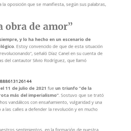
 la oposición que se manifiesta, según sus palabras,
a obra de amor”
iempre, y lo ha hecho en un escenario de
ológico
. Estoy convencido de que de esta situación
 revolucionando”, señaló Díaz Canel en su cuenta de
as del cantautor Silvio Rodríguez, que llamó
48888613126144
el 11 de julio de 2021
fue
un triunfo “de la
rota más del imperialismo”
. Sostuvo que se trató
hos vandálicos con ensañamiento, vulgaridad y una
 a las calles a defender la revolución y en mucho
estros sentimientos, en la formación de nuestra