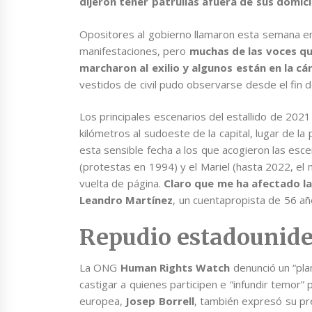
dijeron tener patrullas afuera de sus domici
Opositores al gobierno llamaron esta semana en
manifestaciones, pero
muchas de las voces qu
marcharon al exilio y algunos están en la cá
vestidos de civil pudo observarse desde el fin 
Los principales escenarios del estallido de 202
kilómetros al sudoeste de la capital, lugar de 
esta sensible fecha a los que acogieron las esce
(protestas en 1994) y el Mariel (hasta 2022, el 
vuelta de página.
Claro que me ha afectado la 
Leandro Martínez
, un cuentapropista de 56 añ
Repudio estadounid
La ONG
Human Rights Watch
denunció un “pla
castigar a quienes participen e “infundir temor” 
europea,
Josep Borrell
, también expresó su pr