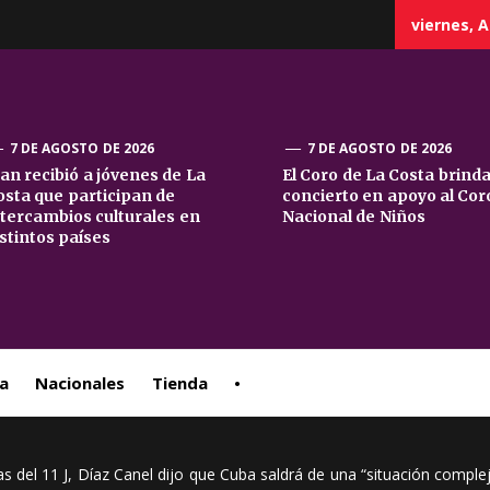
viernes, A
7 DE AGOSTO DE 2026
7 DE AGOSTO DE 2026
uan recibió a jóvenes de La
El Coro de La Costa brind
osta que participan de
concierto en apoyo al Cor
sta
ntercambios culturales en
Nacional de Niños
istintos países
ral
a
Nacionales
Tienda
•
s del 11 J, Díaz Canel dijo que Cuba saldrá de una “situación comple