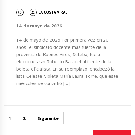
LA COSTA VIRAL
14 de mayo de 2026
14 de mayo de 2026 Por primera vez en 20
años, el sindicato docente más fuerte de la
provincia de Buenos Aires, Suteba, fue a
elecciones sin Roberto Baradel al frente de la
boleta oficialista. En su reemplazo, encabezó la
lista Celeste-Violeta María Laura Torre, que este
miércoles se convirtió […]
Paginación
1
2
Siguiente
de
entradas
Buscar: