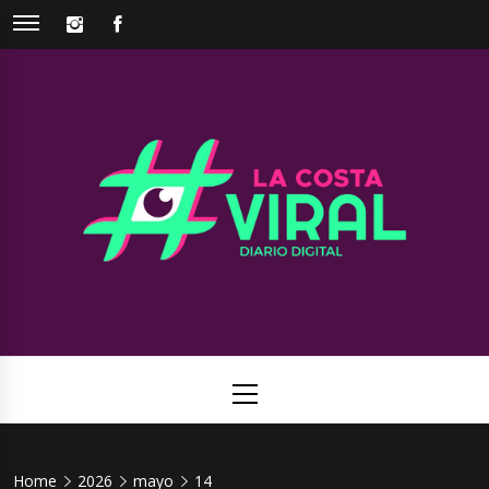
Skip
INSTAGRAM
FACEBOOK
to
content
La Costa
Web de noticias del Partido de La Costa
Viral
Primary
Menu
Home
2026
mayo
14