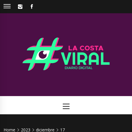
Skip
INSTAGRAM
FACEBOOK
to
content
La Costa
Web de noticias del Partido de La Costa
Viral
Primary
Menu
Home
2023
diciembre
17