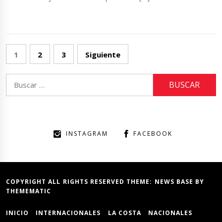
Paginación
1
2
3
Siguiente
de
entradas
Buscar:
INSTAGRAM
FACEBOOK
COPYRIGHT ALL RIGHTS RESERVED THEME:
NEWS BASE
BY
THEMEMATIC
INICIO
INTERNACIONALES
LA COSTA
NACIONALES