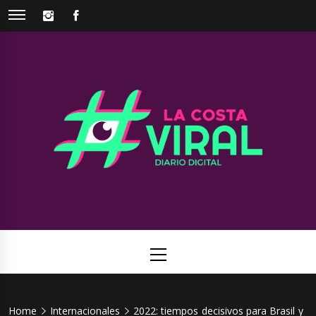
Skip
INSTAGRAM
FACEBOOK
to
content
La Costa
Web de noticias del Partido de La Costa
Viral
Primary
Menu
Home
Internacionales
2022: tiempos decisivos para Brasil y