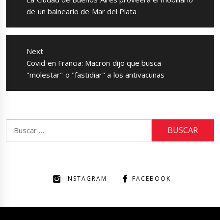
post:
de un balneario de Mar del Plata
Next
Next
Covid en Francia: Macron dijo que busca
post:
"molestar" o "fastidiar" a los antivacunas
Buscar:
INSTAGRAM
FACEBOOK