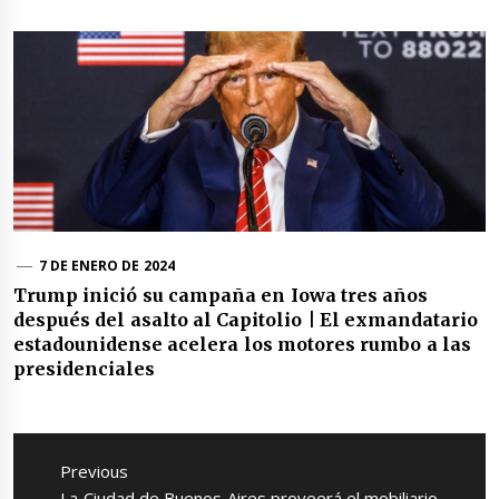
7 DE ENERO DE 2024
Trump inició su campaña en Iowa tres años
después del asalto al Capitolio | El exmandatario
estadounidense acelera los motores rumbo a las
presidenciales
Navegación
de
Previous
entradas
Previous
La Ciudad de Buenos Aires proveerá el mobiliario