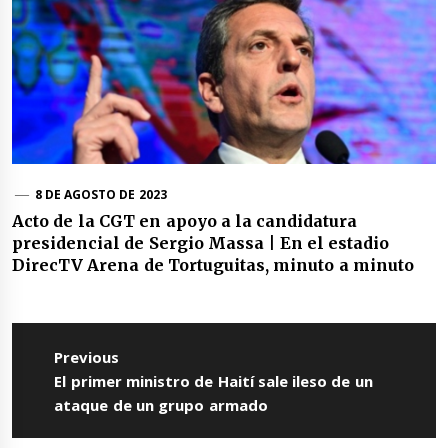
8 DE AGOSTO DE 2023
Acto de la CGT en apoyo a la candidatura
presidencial de Sergio Massa | En el estadio
DirecTV Arena de Tortuguitas, minuto a minuto
Navegación
de
Previous
entradas
Previous
El primer ministro de Haití sale ileso de un
post:
ataque de un grupo armado