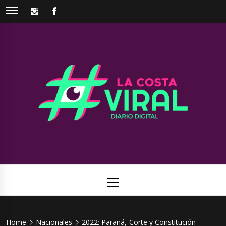
Skip
INSTAGRAM
FACEBOOK
to
content
La Costa
Web de noticias del Partido de La Costa
Viral
Primary
Menu
Home
Nacionales
2022: Paraná, Corte y Constitución